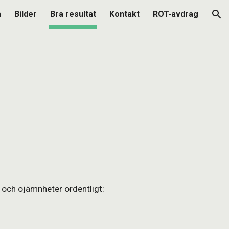
m
Bilder
Bra resultat
Kontakt
ROT-avdrag
ion
r och ojämnheter ordentligt: