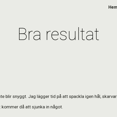
He
ip to main content
Skip to navigat
Bra resultat
e blir snyggt. Jag lägger tid på att spackla igen hål, skarva
et kommer då att sjunka in något.