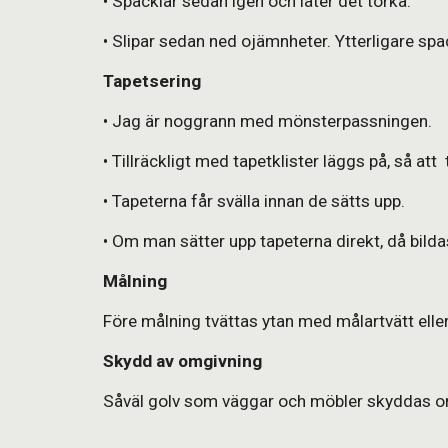
• Spacklar sedan igen och låter det torka.
• Slipar sedan ned ojämnheter. Ytterligare sp
Tapetsering
• Jag är noggrann med mönsterpassningen.
• Tillräckligt med tapetklister läggs på, så att 
• Tapeterna får svälla innan de sätts upp.
• Om man sätter upp tapeterna direkt, då bilda
Målning
Före målning tvättas ytan med målartvätt eller
Skydd av omgivning
Såväl golv som väggar och möbler skyddas or